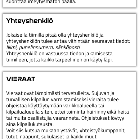
suorittaa imeytysmaton päällä.
Yhteyshenkilö
Jokaisella tiimillä pitää olla yhteyshenkilö ja
yhteyshenkilön tulee antaa vähintään seuraavat tiedot:
Nimi, puhelinnumero, sähköposti
Yhteyshenkilö on vastuussa tiedon jakamisesta
tiimilleen, jotta kaikki tarpeellinen on käyty läpi.
VIΞRAAT
Vieraat ovat lämpimästi tervetulleita. Sujuvan ja
turvallisen kilpailun varmistamiseksi vieraita tulee
ohjeistaa käyttäytymään varikkoalueella tai
kilpailualueella siten, ettei toiminta häiriinny eikä heitä
tai muita osallistujia vaaranneta. Ohjeistukset löytyy
aina kilpailukutsusta.
Voit siis kutsua mukaan ystävät, yhteistyökumppanit,
tutut, naapurit, sukulaiset ja kaikki muut