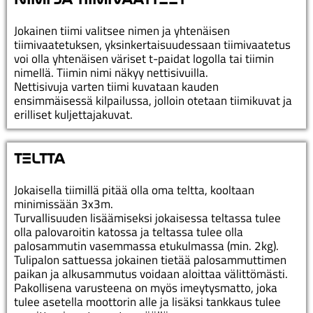
Jokainen tiimi valitsee nimen ja yhtenäisen
tiimivaatetuksen, yksinkertaisuudessaan tiimivaatetus
voi olla yhtenäisen väriset t-paidat logolla tai tiimin
nimellä. Tiimin nimi näkyy nettisivuilla.
Nettisivuja varten tiimi kuvataan kauden
ensimmäisessä kilpailussa, jolloin otetaan tiimikuvat ja
erilliset kuljettajakuvat.
T
Ξ
LTTA
Jokaisella tiimillä pitää olla oma teltta, kooltaan
minimissään 3x3m.
Turvallisuuden lisäämiseksi jokaisessa teltassa tulee
olla palovaroitin katossa ja teltassa tulee olla
palosammutin vasemmassa etukulmassa (min. 2kg).
Tulipalon sattuessa jokainen tietää palosammuttimen
paikan ja alkusammutus voidaan aloittaa välittömästi.
Pakollisena varusteena on myös imeytysmatto, joka
tulee asetella moottorin alle ja lisäksi tankkaus tulee