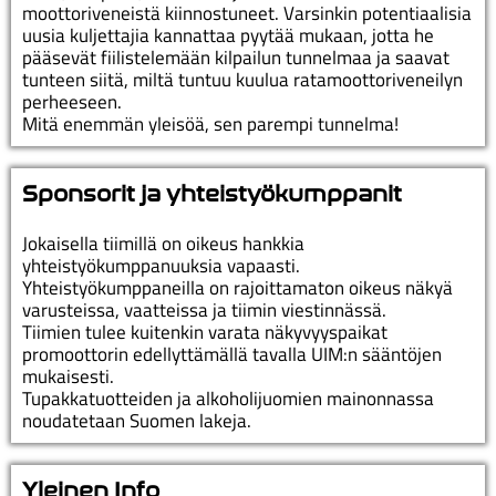
moottoriveneistä kiinnostuneet. Varsinkin potentiaalisia
uusia kuljettajia kannattaa pyytää mukaan, jotta he
pääsevät fiilistelemään kilpailun tunnelmaa ja saavat
tunteen siitä, miltä tuntuu kuulua ratamoottoriveneilyn
perheeseen.
Mitä enemmän yleisöä, sen parempi tunnelma!
Sponsorit ja yhteistyökumppanit
Jokaisella tiimillä on oikeus hankkia
yhteistyökumppanuuksia vapaasti.
Yhteistyökumppaneilla on rajoittamaton oikeus näkyä
varusteissa, vaatteissa ja tiimin viestinnässä.
Tiimien tulee kuitenkin varata näkyvyyspaikat
promoottorin edellyttämällä tavalla UIM:n sääntöjen
mukaisesti.
Tupakkatuotteiden ja alkoholijuomien mainonnassa
noudatetaan Suomen lakeja.
Yleinen Info