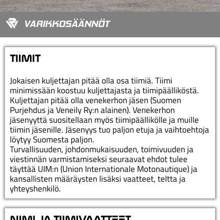
VARIKKOSÄÄNNÖT
TIIMIT
Jokaisen kuljettajan pitää olla osa tiimiä. Tiimi
minimissään koostuu kuljettajasta ja tiimipäälliköstä.
Kuljettajan pitää olla venekerhon jäsen (Suomen
Purjehdus ja Veneily Ry:n alainen). Venekerhon
jäsenyyttä suositellaan myös tiimipäällikölle ja muille
tiimin jäsenille. Jäsenyys tuo paljon etuja ja vaihtoehtoja
löytyy Suomesta paljon.
Turvallisuuden, johdonmukaisuuden, toimivuuden ja
viestinnän varmistamiseksi seuraavat ehdot tulee
täyttää UIM:n (Union Internationale Motonautique) ja
kansallisten määräysten lisäksi vaatteet, teltta ja
yhteyshenkilö.
NIMI JA TIIMIVAATT
ΞΞ
T