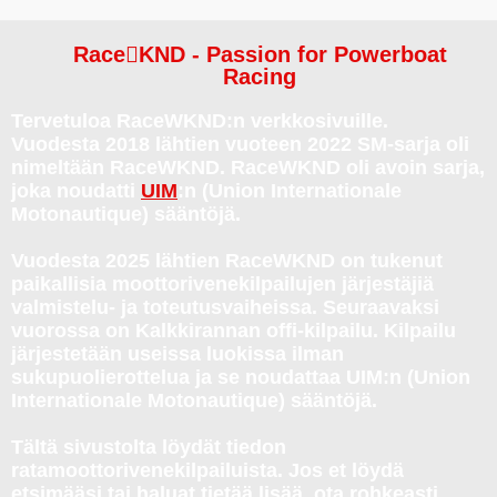
RaceKND - Passion for Powerboat
Racing
Tervetuloa RaceWKND:n verkkosivuille.
Vuodesta 2018 lähtien vuoteen 2022 SM-sarja oli
nimeltään RaceWKND. RaceWKND oli avoin sarja,
joka noudatti
UIM
:n (Union Internationale
Motonautique) sääntöjä.
Vuodesta 2025 lähtien RaceWKND on tukenut
paikallisia moottorivenekilpailujen järjestäjiä
valmistelu- ja toteutusvaiheissa. Seuraavaksi
vuorossa on Kalkkirannan offi-kilpailu. Kilpailu
järjestetään useissa luokissa ilman
sukupuolierottelua ja se noudattaa UIM:n (Union
Internationale Motonautique) sääntöjä.
Tältä sivustolta löydät tiedon
ratamoottorivenekilpailuista. Jos et löydä
etsimääsi tai haluat tietää lisää, ota rohkeasti