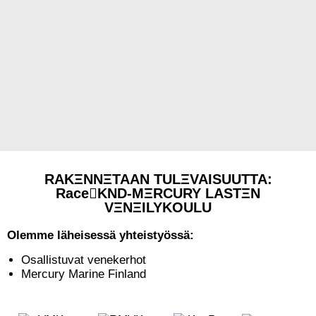
RAKΞNNΞTAAN TULΞVAISUUTTA:
RaceKND-MΞRCURY LASTΞN
VΞNΞILYKOULU
Olemme läheisessä yhteistyössä:
Osallistuvat venekerhot
Mercury Marine Finland