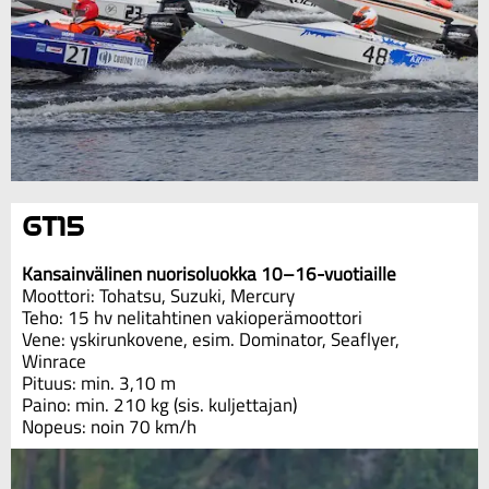
GT15
Kansainvälinen nuorisoluokka 10–16-vuotiaille
Moottori: Tohatsu, Suzuki, Mercury
Teho: 1
5
hv nelitahtinen vakioperämoottori
Vene: yskirunkovene, esim. Dominator, Seaflyer,
Winrace
Pituus: min. 3,10 m
Paino: min. 210 kg (sis. kuljettajan)
Nopeus: noin 70 km/h