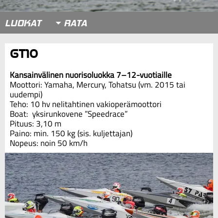
LUOKAT
GT10
Kansainvälinen nuorisoluokka 7–12-vuotiaille
Moottori: Yamaha, Mercury, Tohatsu (vm. 2015 tai
uudempi)
Teho: 10 hv nelitahtinen vakioperämoottori
Boat: yksirunkovene ”Speedrace”
Pituus: 3,10 m
Paino: min. 150 kg (sis. kuljettajan)
Nopeus: noin 50 km/h