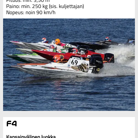
Pituus: min. 3,50 m
Paino: min. 250 kg (sis. kuljettajan)
Nopeus: noin 90 km/h
F4
Kansainvälinen luokka